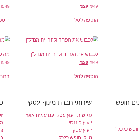
דורג
דורג
₪
49
₪
29
₪
49
4.50
5.00
מתוך 5
מתוך 5
הוספה לסל
הוספ
לכבוש את הפחד ולהרוויח מנדל"ן
מה ל
₪
49
₪
30
₪
49
הוספה לסל
בחר 
ים חופש
שירותי חברת מינוף עסקי
כ
פגישות ייעוץ עסקי עם עמית אופיר
יו
ייעוץ פיננסי
מי
ופש כלכלי'
ייעוץ עסקי
פי
טיולי חופש כלכלי
בי