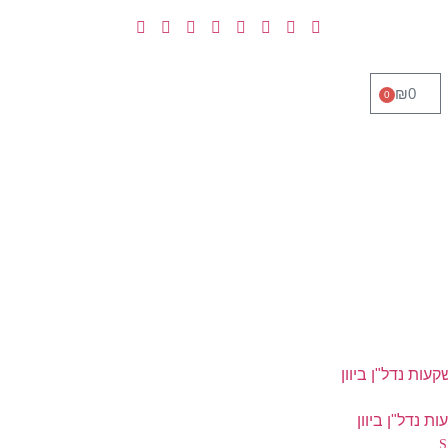
₪
0
0
ת נדל"ן ביוון