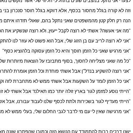
לצערי אני נתקל במצבים שונים בתהליכי הליווי שלי אשר מקשים מאוד 
וזה לא קורה בגלל מחסור בכסף, אלא דווקא בגלל חוסר סנכרון בני ב
הנה רק חלק קטן מהמשפטים שאני נתקל בהם, שאולי תזדהו איתם מח
"מה אני אעשה? אשתי לא רוצה לקבל ייעוץ, ולא רוצה שנשקיע את הכ
"אני לא רוצה לריב עם בן הזוג שלי, אבל הוא פשוט לא עוזר לנו להתק
"אני מרגיש שאני כל הזמן חוסך והיא כל הזמן עסוקה בלהוציא כסף"
"כל מה שאני מצליחה לחסוך, בסוף מתבזבז על הוצאות מיותרות של ב
"אני רוצה להשקיע בנדל"ן אבל אשתי פוחדת וכל הזמן אומרת להתרח
"אני כל הזמן לומד על השקעות אבל אשתי ממש לא מתחברת לזה וקש
"הייתי נוסע למזמן לגור בארץ זולה יותר כמו תאילנד אבל אשתי לא ז
"הייתי מעדיף לגור בשכירות ולתת לכסף שלנו לעבוד עבורנו, אבל אשת
"אני מרגישה שאין לי עם מי לדבר לגבי החלום שלי, בעלי ממש לא מו
ישנן דרכים רבות להתמודד עם הנושא הזה וכמובן שהפתרון שונה 