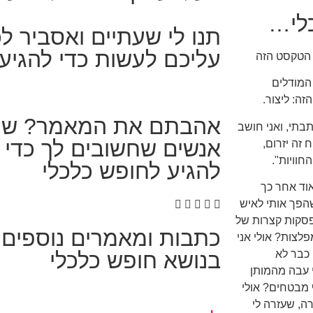
כלי…
תנו לי שעתיים ואסביר ל
עליכם לעשות כדי להגיע
 הטקסט הזה
 המודלים
ה: ליצור.
אהבתם את המאמר? שתפ
בתי, ואני חושב
אנשים שחשובים לך כדי ש
זה יזרום,
חוויות".
להגיע לחופש כלכלי
וד אחר כך
הפך אותי לאיש
פסקות קצרות של
כתבות ומאמרים נוספים
לצות? אולי אני
 כבר לא
בנושא חופש כלכלי
י עבה מהמותן
 מבטחים? אולי
ה, שעזרה לי