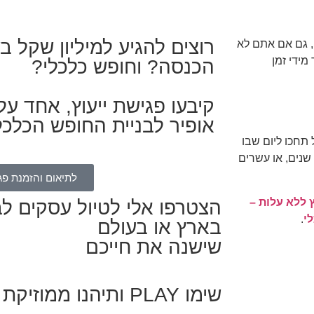
רוצים להגיע למיליון שקל ב
, גם אם אתם לא
מידי זמן
הכנסה? וחופש כלכלי?
קיבעו פגישת ייעוץ, אחד ע
אופיר לבניית החופש הכלכ
תחכו ליום שבו
זה יהפוך להיות משהו שתגידו 'חבל שלא התחלתי את הדרך לפני 10 שנים, או עשרים
לתיאום והזמנת פג
 ללא עלות –
הצטרפו אלי לטיול עסקים לב
י
.
בארץ או בעולם
שישנה את חייכם
שימו PLAY ותיהנו ממוזיקת המוטיבציה שלי