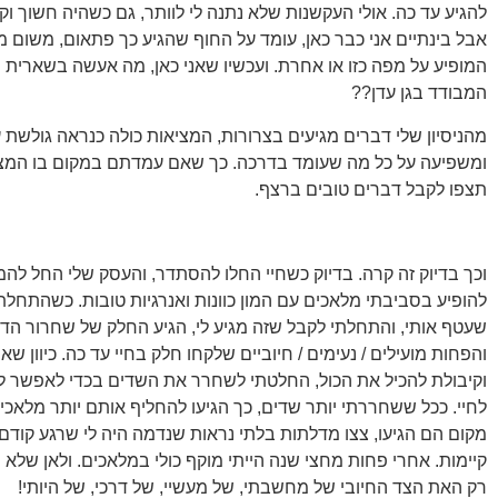
להגיע עד כה. אולי העקשנות שלא נתנה לי לוותר, גם כשהיה חשוך וקר, 
אבל בינתיים אני כבר כאן, עומד על החוף שהגיע כך פתאום, משום מ
המופיע על מפה כזו או אחרת. ועכשיו שאני כאן, מה אעשה בשארית ה
המבודד בגן עדן??
מהניסיון שלי דברים מגיעים בצרורות, המציאות כולה כנראה גולשת ע
ומשפיעה על כל מה שעומד בדרכה. כך שאם עמדתם במקום בו המצי
תצפו לקבל דברים טובים ברצף.
וכך בדיוק זה קרה. בדיוק כשחיי החלו להסתדר, והעסק שלי החל להמ
להופיע בסביבתי מלאכים עם המון כוונות ואנרגיות טובות. כשהתחלת
שעטף אותי, והתחלתי לקבל שזה מגיע לי, הגיע החלק של שחרור הד
והפחות מועילים / נעימים / חיוביים שלקחו חלק בחיי עד כה. כיוון שאין
וקיבולת להכיל את הכול, החלטתי לשחרר את השדים בכדי לאפשר ל
לחיי. ככל ששחררתי יותר שדים, כך הגיעו להחליף אותם יותר מלאכי
מקום הם הגיעו, צצו מדלתות בלתי נראות שנדמה היה לי שרגע קודם 
קיימות. אחרי פחות מחצי שנה הייתי מוקף כולי במלאכים. ולאן שלא
רק האת הצד החיובי של מחשבתי, של מעשיי, של דרכי, של היותי!