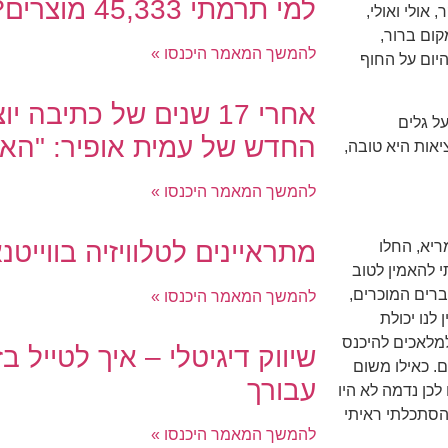
למי תרמתי 45,333 מוצרים?
אולי ואולי,
קום ברור,
להמשך המאמר היכנסו »
יום על החוף
אחרי 17 שנים של כתיבה 
ל גלים
החדש של עמית אופיר: "הא
אות היא טובה,
להמשך המאמר היכנסו »
מתראיינים לטלוויזיה בווייטנ
ריא, החלו
י להאמין לטוב
ברים המוכרים,
להמשך המאמר היכנסו »
 לנו יכולת
מלאכים להיכנס
שיווק דיגיטלי – איך לטייל 
ם. כאילו משום
עבורך
לכן נדמה לא היו
 הסתכלתי ראיתי
להמשך המאמר היכנסו »