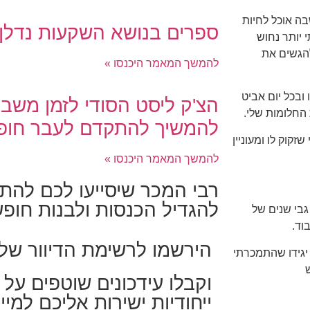
ה אוכל לחיות
ספרים בנושא השקעות נדלן
 יותר נחוש
להגשים את
להמשך המאמר היכנסו »
ובכל יום אביט
הצ'ק ליסט הסודי לזמן משבר
החלומות שלי.
להמשיך להתקדם לעבר חופש
זקוק לו ומעוניין
להמשך המאמר היכנסו »
רבי המכר שיסייעו לכם להת
להגדיל הכנסות ולבנות חופש
גבי שנים של
וד.
הירשמו לרשימת הדיוור שלי
יגידו שהתמכרתי
וקבלו עידכונים שוטפים על א
ייחודיות ישירות אליכם למיי