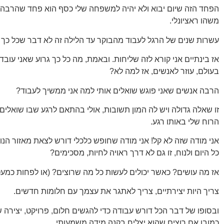
הפחד הזה שיום יבוא ולא יהיה למשפחה שלי כסף הוא פחד שהרבה 
משהו ראציונלי.
עשרות שנים של הרגל לעבוד מהבוקר עד הלילה זה לא דבר שכל כך 
אז בינתיים אני קורא לזה שליחות. ובאמת, מה כל כך גרוע שאני עובד
בעולם, עוזר לאנשים, אז למה לא?
הרבה אנשים שאני פוגש שואלים אותי למה אני ממשיך לעבוד?
זו שאלה גדולה ויש לה המון תשובות, אולי בהתאם לרגע שבו שואלים 
הרוח שלי באותו רגע.
אני מודה שזה לא קל! אני מודה שחופש כלכלי דורש לצאת מאזור הנוחו
כל היום ולנוח, זו גם לא דרך ראויה לחיות, מסכימים?
אז מה עושים? כאשר יכולים לעשות כל מה שרוצים? (או לפחות כמעט
צריך היות יצירתיים, צריך לאתגר את עצמך עם חלומות חדשים.
ובסופו של דבר הכל דורש עבודה כדי להגשים חלום, פרויקט, יצירה 
כמובן אם רוצים שהוא יצליח בקנה מידה משמעותי.