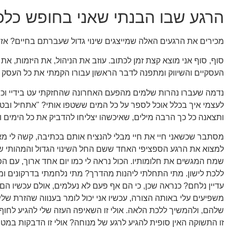
הרגע שבו הבנתי שאני בחופש כל
מכירים את הרגעים האלה שמייצגים שינוי גדול שעברתם בחיים? אז
סוף, סוף אני מוצא קצת זמן לכתוב. עוזב את הניהול, את היזמות, את
העסקיים והשיווק ומתפנה לדבר הראשון עבורו הקמתי את כל העסק הז
נדמה שעברו נהרות שלמים מהפעם האחרונה שהחזקתי עט בידיי וכת
לעצמי איך בכלל אוכל לספר על כל המים ששטפו אותי? "אתחיל ובטח 
ותצאנה כל כך הרבה מילים, שאיכשהו יצליחו להדביק את כל הימים וה
מסתבר שכשאני חיי את חיי מבלי להנציח אותם בכתיבה, קשה לי מא
למצוא את הרגע הספציפי האחד ששם החל השינוי הגדול והמהותי ש
שמח המגשים את חלומותיו. הכול נראה לי כמו יום אחד ארוך, עם ה
ללכת לישון. מתי התחלתי ליהנות מהדרך? מתי נלחמתי בדרקונים ומפ
עדיין נלחם? כנראה שכן, כי הם אף פעם לא נעלמים, אולם עכשיו הם
משפיעים עלי באותה הצורה, עכשיו אני יכול לומר בענווה שהזרת של
שלהם, ולהמשיך ללכת הלאה. אולי זו השאיפה העזה שלי להגיע לחוף
זו התשוקה האין סופית להגיע לרגע של מנוחה? אולי זו הדבקות במטר