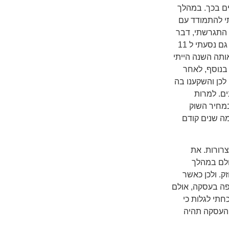
ם בכך. במהלך
י להתמודד עם
דברים שממש לא לקחתי בחשבון שיקרו. ראשית במהלך שנת 2017 התגרשתי, דבר
שהוליד המון בעיות בירוקרטיות שהייתי צריך לטפל בהן. באותה שנה גם נסעתי ל 11
ותה השנה הייתי
כך. בנוסף, לאחר
לכן והשקענו בה
ים. למרות
במחיר השוק
נו אותה כמה שנים קודם
צרורות. את
 בארה"ב רכשתי בשער דולר גבוה של כמעט 1:4 אולם במהלך
ק. ולכן כאשר
יפה בעסקה, אולם
חתי לגלות כי
 העסקה תהיה