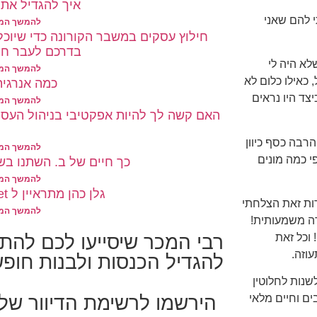
איך להגדיל את 
 להם שאני
להמשך המא
חילוץ עסקים במשבר הקורונה כדי שיוכל
בדרכם לעבר חו
לא היה לי
להמשך המא
כאילו כלום לא
כמה אנרגיה
צד היו נראים
להמשך המא
האם קשה לך להיות אפקטיבי בניהול העס
הרבה כסף כיוון
להמשך המא
 כמה מונים
כך חיים של ב. השתנו בשעה 4
להמשך המא
גלן כהן מתראיין ל Wall Street
רות זאת הצלחתי
להמשך המא
בצורה משמעותית!
רבי המכר שיסייעו לכם להת
 וכל זאת
וזה.
להגדיל הכנסות ולבנות חופש
שנות לחלוטין
הירשמו לרשימת הדיוור שלי
ם וחיים מלאי