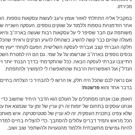
מכירתו.
במקביל אליה התחלתי לאזור אומץ ורעב לעשות עסקאות נוספות. ה
אחר הזדמנויות נוספות וללמוד על שווקים נוספים. העסקה השנייה ש
משותפת עם חבר שסיפר לי על עסקאות רבות שעשה בארה"ב והיא
מעולה שהיום כבר קשה להשיג. כשהחלו להגיע הצ'קים וראיתי שהכל 
נכסים נוספים בארה"ב שנרשמו על על שמי. גם הם היו למטרת השכ
התייצבו עברתי לעסקה הבאה. ככל שהתקדמתי בדרך הבנתי יותר ויו
הנדל"ן ועל האפשרויות הרבות שהתאפשרו לי להמשיך ולהתפתח.
אם נראה לכם שהכל היה חלק, אז הרשו לי להבהיר כי הצלחה בחיים ת
בדבר אחד והוא
פרשנות
!
האופן שבו אנחנו מסתכלים על העולם הוא הדבר היחיד שחשוב כדי 
אנחנו עוסקים בתחום של יזמות זה רק עניין של זמן עד שנמצא את ע
שלא צפינו בתכנית העסקית. זה לא עניין של סטטיסטיקה. איש מאתנו 
הכל מראש ותמיד דברים עלולים להסתבך. כדי להצליח בחיים למדת
להיות גמישים מחשבתית וללמוד מהטעויות ולהשתפר שוב ושוב.