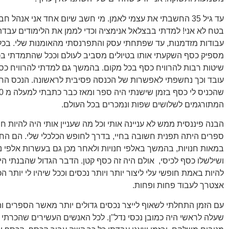
עד גיל 35 החשבתי את עצמי לאמן. מי חשב שיום אחד אני אנהל חב
בטח לא אני! למדתי בבצלאל אנימציה וכדי לממן את הלימודים עבד
עבודות מזדמנות, עד שפתחתי עסק והתפרנסתי מהאומנות שלי. בכ
מספיק כסף השקעתי אותו בטיולים מסביב לעולם וככל שהתמדתי בכ
שיטות רבות להרוויח כסף בכל מקום. בהמשך גם למדתי להרוויח כסף
עובד וכך נחשפתי לאפשרות של הכנסה פסיבית לראשונה. הנכס הרא
המתורגמים לשלושים שפות ונמכרים בכל העולם.
הבנה פיננסית ממש לא עניינה אותי וכל מה שעניין אותי היה להיות ח
ספרים היתה תפנית חשובה בחיי, בדרך לחופש הכלכלי שלי. הם החל
במאות חנויות, בהמשך באלפי חנויות ולאחר מכן גם בעשרות אלפי נ
ושילשלו כסף לכיסי, אולם היה זה כסף קטן. הדבר הגדול שהבנתי היה
להיות באמת חופשי עלי ליצור יותר ויותר נכסים וככל שיהיו לי יותר ה
אצטרך לעבוד פחות ופחות.
עם הזמן התחלתי לשאוף לייצר נכסים גדולים יותר מאשר הספרים ו
שעלה לראשי היה כמובן נכסי נדל"ן. לכל האנשים העשירים שהכרתי ה