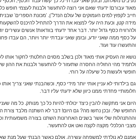
מניבים משלהם, ובזמן שאני עבדתי כל כך קשה עבור הכסף, הכסף
מאוד עבורם! ידעתי שאם אני רוצה להתעשר ולבנות לעצמי חופש כלכ
חייב לקפוץ למים העמוקים של עולם הנדל"ן. 'מכונת הספרים' שבנית
מידה קטן, וכעת היה עלי למצוא את הדרך להתחיל להיכנס להשקעות ג
ולהרוויח כסף גדול יותר. דבר אחד ידעתי בוודאות! אנשים עשירים יו
על כסף ממה שאני יודע, ובזמן שאני עבדתי יותר ויותר, הם עבדו פחו
והתעשרו עוד ועוד.
נושא זה העסיק אותי מאוד ולכן בשלב מסוים החלטתי לחקור אותו לע
ולתמיד מהי החוליה החסרה שתעזור לי להתעשר ולבנות את ההון שי
חופשי ולעשות כל שיעלה על רוחי.
גם בילדותי לא עניין אותי יותר מידי כסף, וכשהבנתי שאני צריך אותו
חלומותיי פחדתי ממנו כיוון שלא ידעתי עליו דבר.
היום אני מתקשה להבין כיצד יכולתי להיות כל כך מנותק. כל מה שעניין
החופש שלי. ובכן נחשו מה? גם היום! דבר לא השתנה מלבד צורת 
וההתנהלות שלי אשר בשנים האחרונות השתנו בצורה משמעותית וסי
מצבי הכלכלי מקצה לקצה ואט אט להתעשר.
אמנם לא נולדתי למשפחה עשירה, אולם כאשר הבנתי שעל מנת שאו