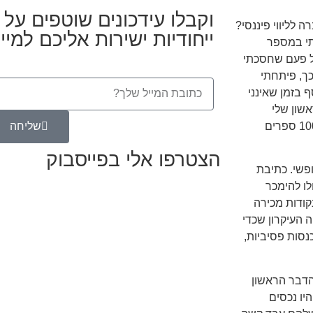
וקבלו עידכונים שוטפים על א
רה לליווי פיננסי?
ייחודיות ישירות אליכם למיי
תי במספר
ל פעם שחסכתי
ך, פיתחתי
 בזמן שאינני
שון שלי
שהכניס לי כסף בזמן שישנתי היה ספר ומאז כבר כתבתי למעלה מ 100 ספרים
שליחה
הצטרפו אלי בפייסבוק
ופשי. כתיבת
ו להימכר
קודות מכירה
 העיקרון שכדי
כנסות פסיביות,
הדבר הראשון
יו נכסים