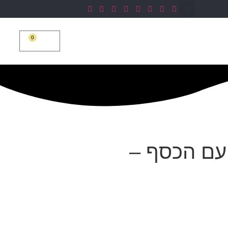
0
יננסית
צרו קשר
₪
0
 עם הכסף –