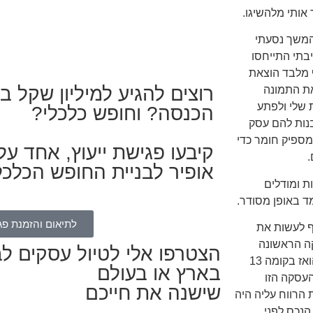
אותי מלהשיגו.
בהמשך נסעתי
בתי התייחסו
הקים עסק נוסף מלבד הוצאת
רוצים להגיע למיליון שקל ב
20 החלטתי לראות את התמונה
 שלי ולפתע
הכנסה? וחופש כלכלי?
נות להם עסק
שנת 2014 גיליתי שהיה לי מספיק חומר כדי
קיבעו פגישת ייעוץ, אחד ע
.
אופיר לבניית החופש הכלכ
ת ומודלים
ד באופן מסודר.
לתיאום והזמנת פג
2017 החלטתי סוף סוף לעשות את
קה הראשונה
הצטרפו אלי לטיול עסקים לב
היתה עסקה סולידית וללא סיכונים מיוחדים. היתה זו דירת מיני-פנטהואז בקומה 13
בארץ או בעולם
העסקה הזו
שישנה את חייכם
הרווח עליה היה
 הנכס לפני