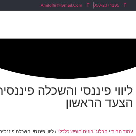
Amitoffir@Gmail.Com
050-2374195
אודות
השירותים שלנו
ליווי פיננסי והשכלה פיננ
הצעד הראשון
עמוד הבית
/
הבלוג 'בונים חופש כלכלי'
/ ליווי פיננסי והשכלה פיננסי