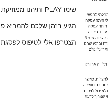
שימו PLAY ותיהנו ממוזיקת המוטיבציה שלי
תחלתי לחפש
לי היתה עסקה
הגיע הזמן שלכם להמריא פי
 היתה עסקה
עובד בצורה
חלקה הגברתי קצב ועברתי לעסקה השלישית. הפעם לקחתי ייעוץ מקצועי ורכשתי 6
הצטרפו אלי לטיפוס לפסגת 
רה וברגע שהם
תר על עולם
לוייה אך ורק
להצליח. כאשר
צמנו בסיטואציה
לא יכול לצפות
י שצריך לדעת