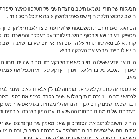
הצעקות של הוריי נשמעו היטב מהצד השני של הטלפון כאשר סיפרתי
חושב לרכוש חלקת חוף שמצאתי ולהשקיע בה את כל חסכונותיי.
הם העלו טענות רבות ומשכנעות שלא ידעתי כיצד לענות עליהן. כיוון ש
מספיק ידע בנושא ולבסוף החלטתי לוותר על העסקה והמשכתי לטייל, 
קרה, אולם מאז שוויתרתי על החלום הזה אין יום שעובר שאני חושב כי
חיי אילו הייתי מבצע את העסקה ההיא.
היום אני יודע שאילו הייתי רוכש את הקרקע הזו, סביר שהייתי מרוויח 
שערך המטבע של ברזיל עלה וערך הקרקע של האי הכפיל את עצמו פי
מאז.
את ספר זה כתבתי, לא כי אני מומחה לנדל"ן אלא דווקא כי אינני ולמ
לרכוש יותר מ 11 נכסים תוך שלוש שנים בלבד ולמנף את כספי 
דבר שכמה שנים קודם לכן היה נראה לי מפחיד, בלתי אפשרי ומסוכן!
בעזרתם של מומחים בתחום ההשקעות ועם המון חשיבה יצירתית ותע
היה לי חשוב לכתוב את הספר כיוון שאני מאמין שחינוך פיננסי עשוי ל
את חייהם של אנשים רבים החולמים על הכנסה פסיבית, נכסים מניבי
משמעות ותשוקה. אני יודע שהחיים שלי השתנו לאין ערוך.