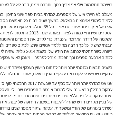
רשימת החלומות שלי אני צריך כסף, והרבה ממנו, דבר לא יכל לעצור 
מעולם לא הייתי איש של מספרים. למדתי בבית ספר עיוני בתיכון ו
ללמוד לימודי אנימציה בבצלאל. במשך שנים רבות כל האנשים בסבי
אלי כאל אמן וביחד איתם גם אני. בגיל 35 החלטתי ל
הספרים ושירותיי כמורה לציור. באותה שנה, 13
השלמה של הדרך הארוכה שעברתי כדי לקדם את הספרים והאומנות
הבנתי שיש לי כל כך הרבה מה ללמד אנשים שרצו לכתוב ספרים ולב
ריווחי. כשהתחלתי לכתוב את הידע שלי ב
לכתוב ארבעה ספרים וכך הפכתי מזחל לפרפר – מאמן לאיש עסקים
בשנים הבאות נכנסתי יותר ויותר לתחום הייעוץ העסקי ופיתחתי שיטו
עסקיים שסייעו לי לקדם את עסקיי בארץ ובעולם, אותם התחלתי ללמ
אט אט למדתי יותר ויותר על כסף עד שבשנת 
עסקת הנדל"ן הראשונה שלי למרות אינספור הפחדים שהיו לי. העס
של בניין מגורים חדש שהחל להיבנות בשכונה הירוקה של יבנה. את 
עשיתי בעזרתם של הוריי ומשפחתי. עסקה שתוך מספר שנים בודדות 
כ 600,000 ₪ כתוצאה מעליית הערך של הבתים באזור והשבחה של