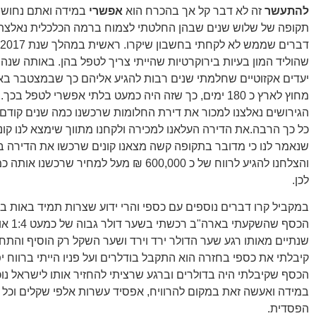
להתעשר
זה לא דבר קל אך בהכרח הוא
אפשרי
במידה ואתם נחושי
תקופה של שלוש שנים שבהן החלטתי לצמוח ברמה הכלכלית נאלצת
יעדים אקזוטיים שחלמתי שנים רבות להגיע אליהם כך שבמצטבר בא
מחוץ לארץ כ 180 ימים, כך שזה היה כמעט בלתי אפשרי לטפל ב
הגירושים נאלצנו למכור את דירת החלומות שרכשנו כמה שנים קודם 
כל כך הרבה.את הדירה העלאנו למכירה ולקחנו מתווך שימצא לנו קונ
שנאמר לנו כי מדובר בתקופה קשה מצאנו קונים שרכשו את הדירה 
והצלחנו להגיע לרווח של כ 600,000 ₪ מעל למחיר שרכש
לכן.
במקביל קרו דברים נוספים עם כספי והרי ידוע שצרות תמיד באות ב
הכסף שהשקעתי
שנתיים מאותו רגע שער הדולר ירד וירד ושער השקל רק הוסיף והתחז
קיבלתי את כספי בחזרה הוא התקבל בודלרים ועל פניו הייתי ברווח 
הכסף שקיבלתי היה בדולרים וברגע שרציתי להחזיר אותו לישראל נוכ
במידה ואעשה זאת במקום להרוויח, אפסיד עשרות אלפי שקלים וכל
הפסדית.