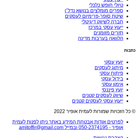
טיולי חופש כלכלי
ספרים מומלצים בנושא נדל"ן
שיטת סופר-פרימיום לעסקים
חברה לשיווק דיגיטלי
ייעוץ עסקי במרכז
תזרים מזומנים
הלוואה בערבות מדינה
כתבות
יועץ עסקי
מיתוג לעסקים
פיתוח עסקי
בידול עסקי
אימון עסקי
יועץ פיננסי
שיווק לעסקים קטנים
ייעוץ עסקי לעסקים קטנים
© כל הזכויות שמורות לעמית אופיר 2022
לפרטים אודות אבטחת המידע באתר ניתן לפנות לעמית
אופיר - 050-2374195 ובמייל amitoffir@gmail.com
הצהרת נגישות