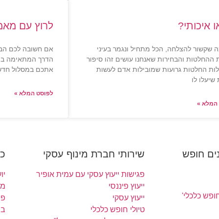
ו איכותי?
לרוץ עם מאמ
 שקשור להצלחה, הכל מתחיל ונגמר בעיני
אם חשובה לכם הב
ההחלטות והבחירות שאנחנו עושים זהו סיפור
הדרך המתאימה ביו
לות החלטות גרועות שמובילות אדם לעשות
אתכם במסלול חדש 
 שיעלו לו
לפוסט המלא »
המלא »
ים חופש
שירותי חברת מינוף עסקי
כ
פגישות ייעוץ עסקי עם עמית אופיר
יו
ייעוץ פיננסי
מי
ופש כלכלי'
ייעוץ עסקי
פי
טיולי חופש כלכלי
בי