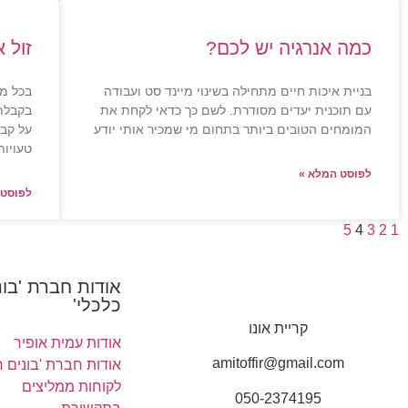
כמה אנרגיה יש לכם?
זול א
בניית איכות חיים מתחילה בשינוי מיינד סט ועבודה
בכל מה
עם תוכנית יעדים מסודרת. לשם כך כדאי לקחת את
בקבלת 
המומחים הטובים ביותר בתחום מי שמכיר אותי יודע
על קב
טעויות
לפוסט המלא »
לפוסט 
5
4
3
2
1
אודות חברת 'בונ
כלכלי'
קריית אונו
אודות עמית אופיר
amitoffir@gmail.com
אודות חברת 'בונים ח
לקוחות ממליצים
050-2374195