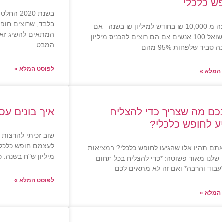
ש כלכלי
בלבד, שרוצים חופש
הקפיצה מ 10,000 ₪ בחודש למיליון ₪ בשנה אם
המתאים להשיג זאת
הייתי שואל 100 אנשים אם הם רוצים להכניס מיליון
המבט
סביר שלפחות 95% מהם
לפוסט המלא »
המלא »
כם מה שצריך כדי להצליח
איך בונים עס
ע לחופש כלכלי?
שוב זכיתי להרצות 
לעצמם חופש כלכלי,
תם תהיו אלו שהגיעו לחופש כלכלי? המציאות
מיליון ש"ח בשנה. כ
שלנו מאוד פשוטה: *כדי להצליח בכל תחום
עבוד והרבה* ואם זה לא מתאים לכם –
לפוסט המלא »
המלא »