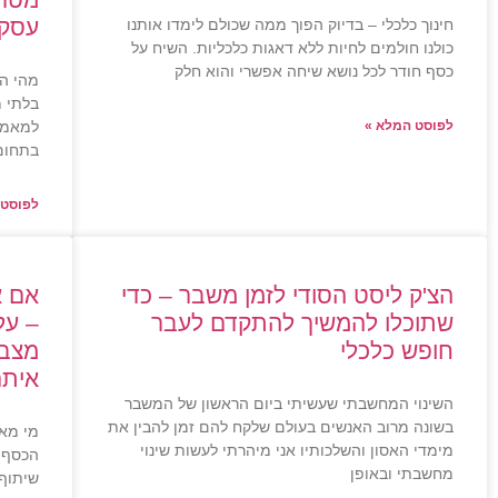
עסקי
חינוך כלכלי – בדיוק הפוך ממה שכולם לימדו אותנו
כולנו חולמים לחיות ללא דאגות כלכליות. השיח על
כסף חודר לכל נושא שיחה אפשרי והוא חלק
מהי הש
בלתי מ
לפוסט המלא »
למאמר
בתחום
לפוסט 
הצ'ק ליסט הסודי לזמן משבר – כדי
אם א
שתוכלו להמשיך להתקדם לעבר
– על
חופש כלכלי
מצבי
אית
השינוי המחשבתי שעשיתי ביום הראשון של המשבר
בשונה מרוב האנשים בעולם שלקח להם זמן להבין את
מי מאת
מימדי האסון והשלכותיו אני מיהרתי לעשות שינוי
הכסף ש
מחשבתי ובאופן
שיתוף 