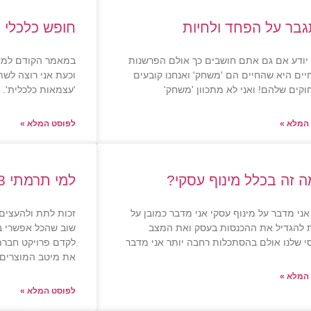
בר על הפחד ולחיות
חופש כלכלי 
יודע אם גם אתם חושבים כך אולם הפרשנות
במאמר הקודם למדנ
יים היא שהחיים הם 'משחק' ואנחנו קובעים
וכעת אני רוצה לשת
קים שלהם! ואני לא מתכוון 'משחק'
'עצמאות כלכלית'.
המלא »
לפוסט המלא »
ה זה בכלל מינוף עסקי?
למי תרמתי 45,333 מוצרים?
ני מדבר על מינוף עסקי אני מדבר כמובן על
זכות לתת ולהעצים 
ת להגדיל את ההכנסות בעסק ואת המצב
שוב שהכל אפשרי ב
י שלנו אולם בהסתכלות רחבה יותר אני מדבר
לקדם פרויקט חברת
את מיטב המוצרים 
המלא »
לפוסט המלא »