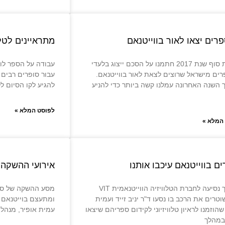
מתראיינים לטלו
לקראת סוף שנת 2017 חתמנו על הסכם ייצוג בלעדי
עבודה על הספר לו
ים מישראל שרוצים לצאת לאור בווייטנאם.
עבור סופרים רבים 
השנה האחרונה עמלנו קשה ביותר כדי להניע
להגיע לקו הסיום לל
לפוסט המלא »
המלא »
ם בווייטנאם עיכבו אותנו
אירועי ההשקה ש
במהלך נסיעה לחברת הטלוויזיה הווייטנאמית VIT
מסע ההשקה של ספרו
וטרים את הרכב בו נסעו ד"ר יניב זייד ועמית
ומתעצם בוייטנאם ש
שהוזמנו לראיון טלוויזיוני לקידום ספריהם שיצאו
עמית אופיר, מנהל 
במהלך