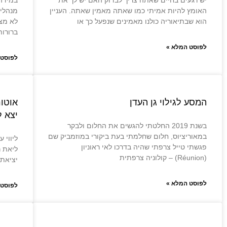
יש רגעים בחיים שאתה צריך לבדוק האם יש לך את
במידה
האומץ להיות אמיתי כמו שאתה מאמין שאתה. העניין
מנהלי
הוא שבתיאוריה כולנו מאמינים שנפעל כך או
לא מצל
ברורות
לפוסט המלא »
לפוסט 
המסע לגילוי גן העדן
אוטו
יצא ל
בשנת 2019 החלטתי להגשים את החלום ולבקר
במאוריציוס, חלום שחלמתי בעת ביקורי במוזמביק שם
ליווי 
פגשתי טייל צרפתי שהיה בדרכו לאי ראוניון
ליאת ר
(Réunion) – קולוניה צרפתית
יציאתו
לפוסט המלא »
לפוסט 