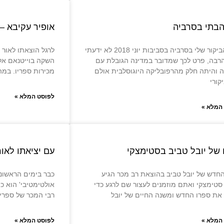
בתי בסרביה
אופיר עקיבא –
לפני הביקור שלי בסרביה בסביבות יוני 2018 לא ידעתי
לרגל הוצאתו לאור ש
הרבה, פרט לכך שמדובר במדינה הגובלת עם
השקה בוייטנאם אל
ה והיתה חלק מהרפובליקה היוגוסלבית אולם
מכירות ספריו. במהלך 10 ימים
קורי
לפוסט המלא »
המלא »
 של יובל טביב בסטימצקי
עם יציאתו לאור
חדש של יובל טביב בהוצאת רב מכר הגיע
כבר בימים הראשוני
טימצקי ואתם מוזמנים לעצור שם לרגע כדי
אולטימטיבי' הוא 
את ספרו החדש ומשנה החיים של יובל
רבי המכר של ספרי
המלא »
לפוסט המלא »