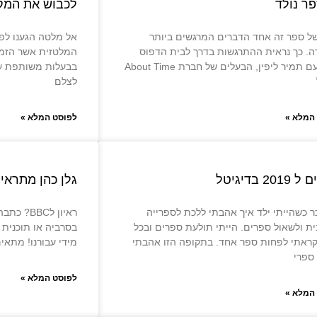
ר נולד
לכבוש את המק
של ספר זה אחד הדברים המרגשים ביותר
אל מלטה הגענו לפ
ה. כך נראית ההתרגשות בדרך לבית הדפוס
המלטזית אשר הזמינ
ביחד עם תמיר ליפין, הבעלים של חברת About Time
בבעלות משותפת עם
לצלם
המלא »
לפוסט המלא »
20 בדיגיטל
גלן כהן מתראיין ל treet
כר כשהייתי ילד איך אהבתי ללכת לספרייה
ראיון לBC
ית ולשאול ספרים. הייתי תולעת ספרים ובכל
בסרביה או תוכנית א
קראתי לפחות ספר אחד. בתקופה הזו אהבתי
מידי עבורנו! מתאי
ספרי
לפוסט המלא »
המלא »