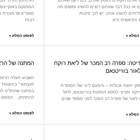
 ואתם תקועים בעסק שלכם, בפרויקט שאתם
לא מזמן חזרתי מטיו
ם או בכל דבר שאתם רוצים להשיג ומשום מה
הממוקם באוקיינוס 
יחים להשיג אותו, יש לכך סיבות
מאוריציוס מוכרת מ
 והראשית היא
רבות
המלא »
לפוסט המלא »
ריטה: ספרה רב המכר של ליאת רוקח
המתנה של הרא
אור בווייטנאם
השבוע העלה הראל 
לעצמאי" בהוצאת '
עסקי חוצה גבולות – והפעם ליווי של הסופרת
במתנה שהחליט להע
וקח זמרוני למסע הופעות בווייטנאם, לרגל
להתחתן… הפוסט
 לאור של ספרה רב המכר לפני מספר שנים
לפוסט המלא »
המלא »