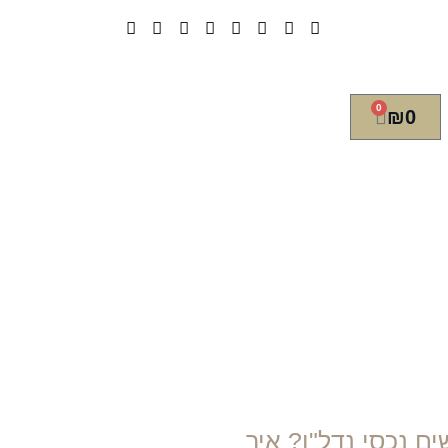
0
₪
0
ים נכסי נדל"ן? איך